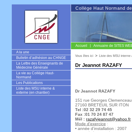
Collège Haut Normand de
Accueil
Annuaire de SITES WEB u
CNGE
A la une
Vous êtes ici
Liste des MSU interne 
Bulletin d’adhésion au CHNGE
La Lettre des Enseignants de
Dr Jeannot RAZAFY
Médecine Générale
La vie au Collège Haut-
Normand
Les Publications
Liste des MSU interne &
Dr Jeannot RAZAFY
externe (en chantier)
151 rue Georges Clemenceau
27160 BRETEUIL SUR ITON
Tel :02 32 29 74 45
Fax :01 70 24 87 47
Mél :
razafyjeannot@yahoo.fr
Mode d’exercice
:
• année d’installation : 2007