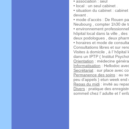
• association : seul
• local : un seul cabinet .
• situation du cabinet : cabinet
devant .
• mode d’accès : De Rouen par
Neubourg , compter 1h30 de tr
• environnement professionnel 
hôpital local dans la ville , de
deux podologues , deux pharm
• horaires et mode de consulta
Consultations libres et sur re
Visites à domicile , à l’ hôpital
dans un IPTP ( Institut Psych
Orientation
: médecine général
Informatisation
: Hellodoc avec
Secrétariat
: sur place avec con
Permanence des soins
: au se
peu d’appels ) etun week end d
Repas du midi
: invité au repas
Divers
: pratique des enregist
sommeil chez l’ adulte et l’ enfa