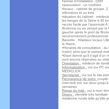
•année d’Installation :1999
•association : un confrère
•locaux : cabinet de groupe :2
infirmières et un kiné
•situation du cabinet : médecin
les berges de la Seine à 40 
•accès facile par l’autoroute A
Brotonne ou en venant par la Riv
gauche après le pont de Brot
•environnement professionnel 
Barentin , Hôpitaux locaux Li
le Havre.
•Horaires de consultation : du 
matin) ainsi que le samedi mat
•Etant donné qu’il s’agit d’un 
sont encore réservées au visites
Orientation :
médecin de famill
Informatisation :
oui sur PC av
MEDICLICK
Secrétariat :
oui sur le site pa
Permanence de soins :
couplé
mercredi soir sur deux jusqu’à
semaines.
Repas du midi :
oui à mon dom
Divers :
clientèle très familia
médecine rurale telle qu’elle p