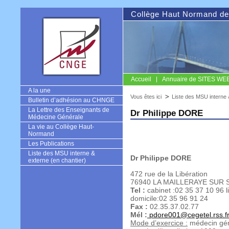
Collège Haut Normand de
Accueil
Annuaire de SITES WEB u
CNGE
A la une
Vous êtes ici
Liste des MSU interne 
Bulletin d’adhésion au CHNGE
La Lettre des Enseignants de
Dr Philippe DORE
Médecine Générale
La vie au Collège Haut-
Normand
Les Publications
Liste des MSU interne &
Dr Philippe DORE
externe (en chantier)
472 rue de la Libération
76940 LA MAILLERAYE SUR 
Tel :
cabinet :02 35 37 10 96 l
domicile:02 35 96 91 24
Fax :
02.35.37.02.77
Mél :
pdore001@cegetel.rss.f
Mode d’exercice :
médecin gén