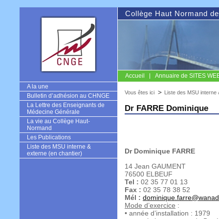
Collège Haut Normand de
Accueil
Annuaire de SITES WEB u
CNGE
A la une
Vous êtes ici
Liste des MSU interne 
Bulletin d’adhésion au CHNGE
La Lettre des Enseignants de
Dr FARRE Dominique
Médecine Générale
La vie au Collège Haut-
Normand
Les Publications
Liste des MSU interne &
Dr Dominique FARRE
externe (en chantier)
14 Jean GAUMENT
76500 ELBEUF
Tel :
02 35 77 01 13
Fax :
02 35 78 38 52
Mél :
dominique.farre@wanad
Mode d’exercice
:
• année d’installation : 1979