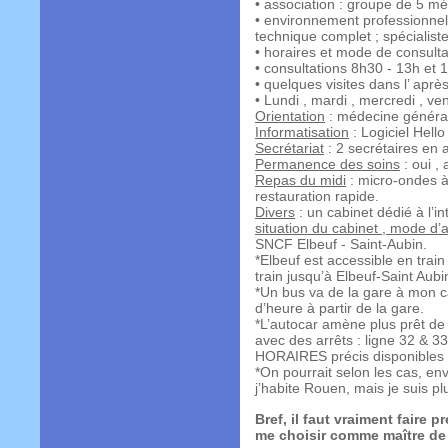
• association : groupe de 5 mé
• environnement professionnel
technique complet ; spécialiste
• horaires et mode de consulta
• consultations 8h30 - 13h et 
• quelques visites dans l’ après
• Lundi , mardi , mercredi , ven
Orientation
: médecine général
Informatisation
: Logiciel Hello
Secrétariat
: 2 secrétaires en 
Permanence des soins
: oui , 
Repas du midi
: micro-ondes à
restauration rapide.
Divers
: un cabinet dédié à l’i
situation du cabinet , mode d’
SNCF Elbeuf - Saint-Aubin.
*Elbeuf est accessible en trai
train jusqu’à Elbeuf-Saint Aubi
*Un bus va de la gare à mon cab
d’heure à partir de la gare.
*L’autocar amène plus prêt d
avec des arrêts : ligne 32 & 33
HORAIRES précis disponibles à
*On pourrait selon les cas, en
j’habite Rouen, mais je suis pl
Bref, il faut vraiment faire
me choisir comme maître de