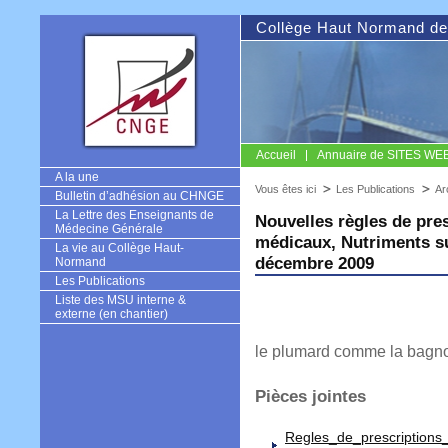
Collège Haut Normand de
Accueil
Annuaire de SITES WEB u
CNGE
A la une
Vous êtes ici
Les Publications
Ar
Bulletin d’adhésion au CHNGE
La Lettre des Enseignants de
Nouvelles règles de pres
Médecine Générale
médicaux, Nutriments s
La vie au Collège Haut-
décembre 2009
Normand
Les Publications
Liste des MSU interne &
externe (en chantier)
le plumard comme la bagnole
Pièces jointes
Regles_de_prescriptions