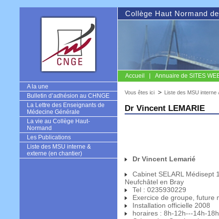
Collège Haut Normand de
Accueil
Annuaire de SITES WEB u
CNGE
A la une
Vous êtes ici
Liste des MSU interne 
Bulletin d’adhésion au CHNGE
La Lettre des Enseignants de
Dr Vincent LEMARIE
Médecine Générale
La vie au Collège Haut-
Normand
Les Publications
Liste des MSU interne &
externe (en chantier)
Dr Vincent Lemarié
Cabinet SELARL Médisept 1
Neufchâtel en Bray
Tel : 0235930229
Exercice de groupe, future m
Installation officielle 2008
horaires : 8h-12h---14h-18h