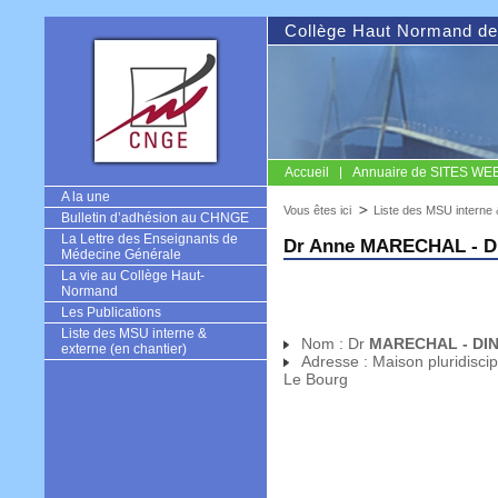
Collège Haut Normand de
Accueil
Annuaire de SITES WEB u
CNGE
A la une
Vous êtes ici
Liste des MSU interne 
Bulletin d’adhésion au CHNGE
La Lettre des Enseignants de
Dr Anne MARECHAL - D
Médecine Générale
La vie au Collège Haut-
Normand
Les Publications
Liste des MSU interne &
Nom : Dr
MARECHAL - DIN
externe (en chantier)
Adresse : Maison pluridisci
Le Bourg