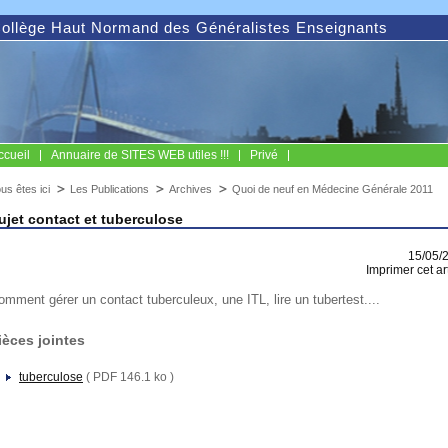
ollège Haut Normand des Généralistes Enseignants
ccueil
Annuaire de SITES WEB utiles !!!
Privé
us êtes ici
Les Publications
Archives
Quoi de neuf en Médecine Générale 2011
ujet contact et tuberculose
15/05/
Imprimer cet ar
omment gérer un contact tuberculeux, une ITL, lire un tubertest....
ièces jointes
tuberculose
( PDF 146.1 ko )