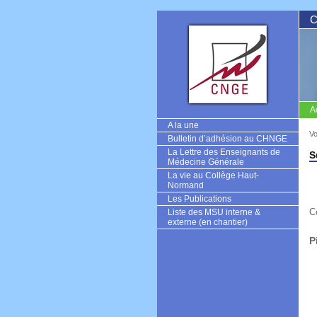
C
A
CNGE
A la une
Vo
Bulletin d’adhésion au CHNGE
La Lettre des Enseignants de
S
Médecine Générale
La vie au Collège Haut-
Normand
Les Publications
C
Liste des MSU interne &
externe (en chantier)
P