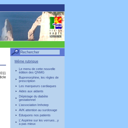
Même rubrique
Le menu de cette nouvelle
édition des QNMG
2011
ticle
Buprenorphine, les règles de
prescription
Les marqueurs cardiaques
Aides aux aidants
Dépistage du diabète
gestationnel
L’association Imhotep
AVK attention au surdosage
Eduquons nos patients
L’ Aspirine sur les verrues...y
a pas mieux