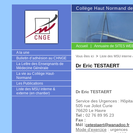
Collège Haut Normand de
Accueil
Annuaire de SITES WEB u
CNGE
A la une
Vous êtes ici
Liste des MSU interne 
Bulletin d’adhésion au CHNGE
La Lettre des Enseignants de
Dr Eric TESTAERT
Médecine Générale
La vie au Collège Haut-
Normand
Les Publications
Liste des MSU interne &
Dr Eric TESTAERT
externe (en chantier)
Service des Urgences : Hôpital
505 rue Joliot Curie
76620 Le Havre
Tel :
02 76 89 95 23
Fax :
Mél :
cetestaert@wanadoo.fr
Mode d’exercice
: urgences