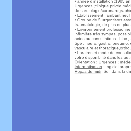
• année d’installation :1985 a
Urgences ;clinique privée médic
de cardiologie/coronarographi
• Etablissement flambant neuf 
• Groupe de 5 urgentistes as
traumatologie, de plus en plu
• Environnement professionnel 
infirmière très sympas, possibi
actes ou consultations : bloc ; c
Spé : neuro, gastro, pneumo, o
vasculaire et thoracique,ortho,
• horaires et mode de consulta
votre disponibilté dans les aut
Orientation
: Urgences ; médecin
Informatisation
:Logiciel propr
Repas du midi
:Self dans la cli